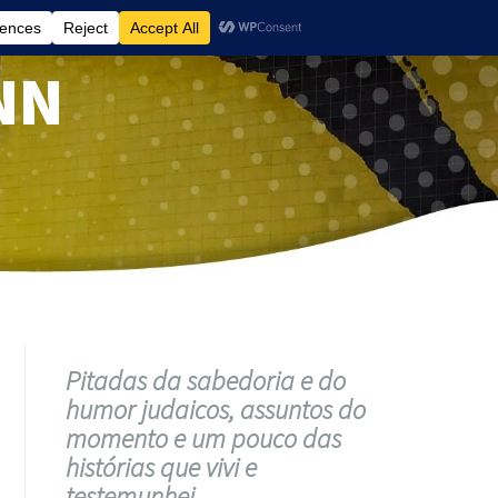
NN
Pitadas da sabedoria e do
humor judaicos, assuntos do
momento e um pouco das
histórias que vivi e
testemunhei.