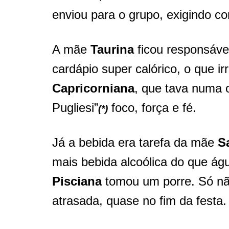
enviou para o grupo, exigindo co
A mãe
Taurina
ficou responsáve
cardápio super calórico, o que i
Capricorniana
, que tava numa o
Pugliesi”
foco, força e fé.
(*)
Já a bebida era tarefa da mãe
S
mais bebida alcoólica do que águ
Pisciana
tomou um porre. Só nã
atrasada, quase no fim da festa.