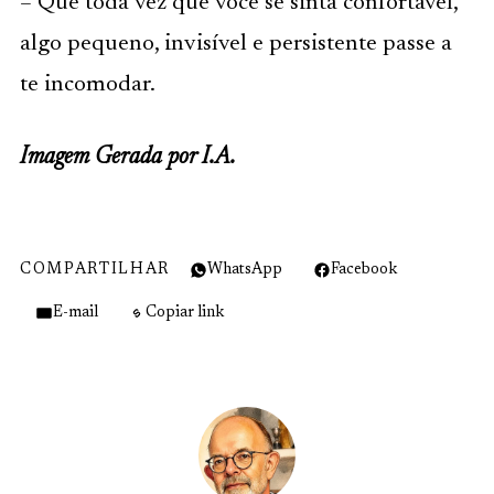
– Que toda vez que você se sinta confortável,
algo pequeno, invisível e persistente passe a
te incomodar.
Imagem Gerada por I.A.
COMPARTILHAR
WhatsApp
Facebook
E-mail
Copiar link