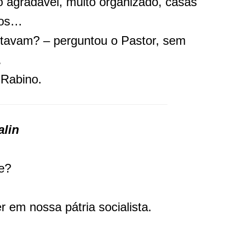
o agradável, muito organizado, casas
dos…
tavam? – perguntou o Pastor, sem
.
Rabino.
alin
de?
er em nossa pátria socialista.