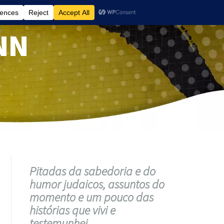
NN
Pitadas da sabedoria e do
humor judaicos, assuntos do
momento e um pouco das
histórias que vivi e
testemunhei.